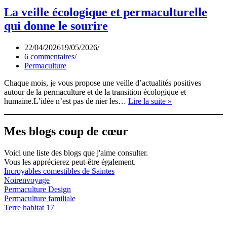
La veille écologique et permaculturelle
qui donne le sourire
22/04/2026
19/05/2026
6 commentaires
Permaculture
Chaque mois, je vous propose une veille d’actualités positives
autour de la permaculture et de la transition écologique et
La
humaine.L’idée n’est pas de nier les…
Lire la suite »
veille
écologique
et
Mes blogs coup de cœur
permaculturelle
qui
Voici une liste des blogs que j'aime consulter.
donne
Vous les apprécierez peut-être également.
le
Incroyables comestibles de Saintes
sourire
Noirenvoyage
Permaculture Design
Permaculture familiale
Terre habitat 17