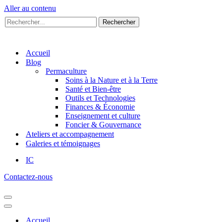
Aller au contenu
Rechercher...
Rechercher
Accueil
Blog
Permaculture
Soins à la Nature et à la Terre
Santé et Bien-être
Outils et Technologies
Finances & Économie
Enseignement et culture
Foncier & Gouvernance
Ateliers et accompagnement
Galeries et témoignages
IC
Contactez-nous
Menu
de
Menu
navigation
de
Accueil