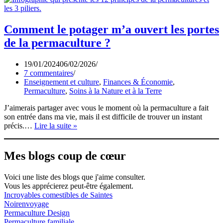
Comment le potager m’a ouvert les portes
de la permaculture ?
19/01/2024
06/02/2026
7 commentaires
Enseignement et culture
,
Finances & Économie
,
Permaculture
,
Soins à la Nature et à la Terre
J’aimerais partager avec vous le moment où la permaculture a fait
son entrée dans ma vie, mais il est difficile de trouver un instant
Comment
précis.…
Lire la suite »
le
potager
m’a
Mes blogs coup de cœur
ouvert
les
Voici une liste des blogs que j'aime consulter.
portes
Vous les apprécierez peut-être également.
de
Incroyables comestibles de Saintes
la
Noirenvoyage
permaculture
Permaculture Design
?
Permaculture familiale