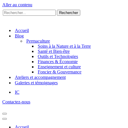
Aller au contenu
Rechercher...
Rechercher
Accueil
Blog
Permaculture
Soins à la Nature et à la Terre
Santé et Bien-être
Outils et Technologies
Finances & Économie
Enseignement et culture
Foncier & Gouvernance
Ateliers et accompagnement
Galeries et témoignages
IC
Contactez-nous
Menu
de
Menu
navigation
de
Accueil