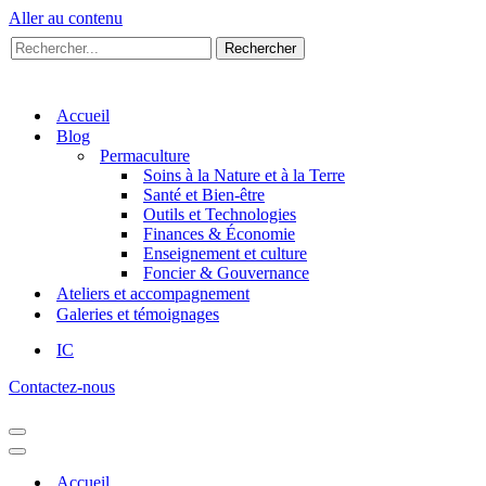
Aller au contenu
Rechercher...
Rechercher
Accueil
Blog
Permaculture
Soins à la Nature et à la Terre
Santé et Bien-être
Outils et Technologies
Finances & Économie
Enseignement et culture
Foncier & Gouvernance
Ateliers et accompagnement
Galeries et témoignages
IC
Contactez-nous
Menu
de
Menu
navigation
de
Accueil