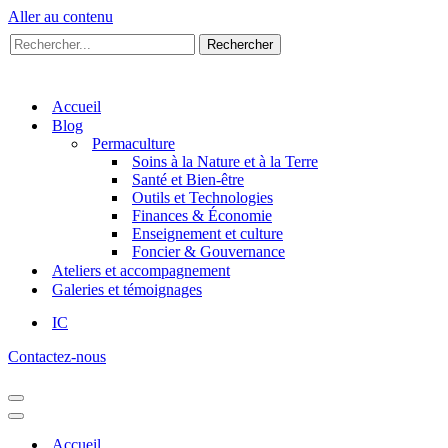
Aller au contenu
Rechercher...
Rechercher
Accueil
Blog
Permaculture
Soins à la Nature et à la Terre
Santé et Bien-être
Outils et Technologies
Finances & Économie
Enseignement et culture
Foncier & Gouvernance
Ateliers et accompagnement
Galeries et témoignages
IC
Contactez-nous
Menu
de
Menu
navigation
de
Accueil