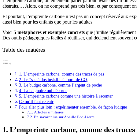
L’empreinte carbone, on en entend parler partout. Mais dès qu’on essai
abstraits,… Alors, on ne comprend pas très bien, et par conséquent on 
Et pourtant, l’empreinte carbone n’est pas un concept réservé aux exp
aussi bien pour les enfants que pour les adultes.
Voici
5 métaphores et exemples concrets
que j’utilise régulièrement
Des outils pédagogiques faciles à réutiliser, qui déclenchent souvent
Table des matières
1. L’empreinte carbone, comme des traces de pas
2. Le “sac à dos invisible” lourd de CO₂
3. Le budget carbone, comme l’argent de poche
4. La baignoire qui déborde
5. L’empreinte carbone comme une histoire à raconter
Ce qu’il faut retenir
Pour aller plus loin : expérimenter ensemble, de façon ludique
Articles similaires
En savoir plus sur Abeille Eco-Lierre
1. L’empreinte carbone, comme des traces 