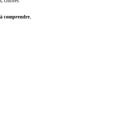
, chiffres
e à comprendre
,