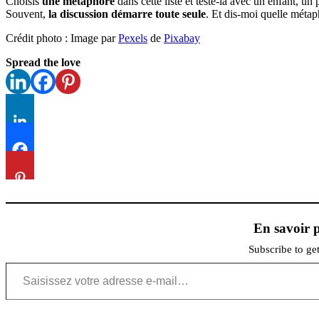
Choisis
une métaphore
dans cette liste et teste-la avec un enfant, un
Souvent,
la discussion démarre toute seule
. Et dis-moi quelle métaph
Crédit photo : Image par
Pexels
de
Pixabay
Spread the love
En savoir p
Subscribe to get
Saisissez votre adresse e-mail…