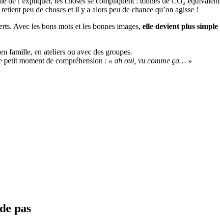
e de l’expliquer, les choses se compliquent : tonnes de CO₂ équivalents
retient peu de choses et il y a alors peu de chance qu’on agisse !
erts. Avec les bons mots et les bonnes images,
elle devient plus simpl
 en famille, en ateliers ou avec des groupes.
 ce petit moment de compréhension :
« ah oui, vu comme ça… »
de pas