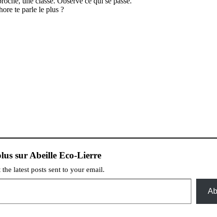
 proche, une classe. Observe ce qui se passe.
ore te parle le plus ?
lus sur Abeille Eco-Lierre
 the latest posts sent to your email.
Ab