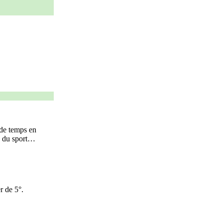
 de temps en
re du sport…
r de 5°.